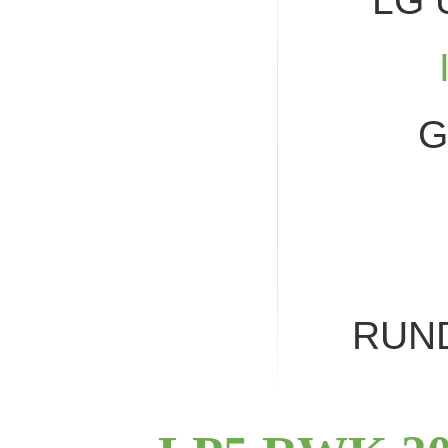
LG 
G
RUN