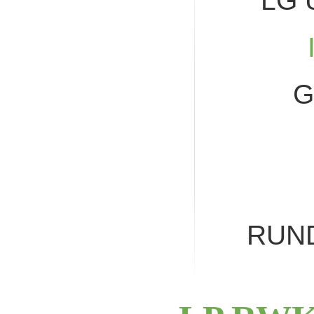
LG 
G
RUN