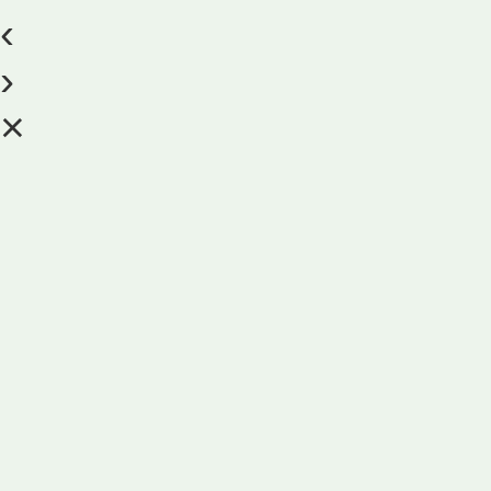
‹
›
×