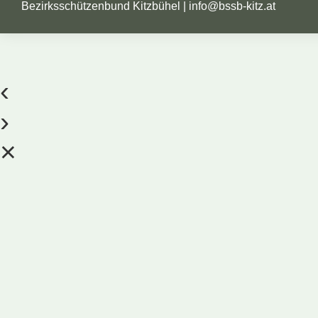
Bezirksschützenbund Kitzbühel |
info@bssb-kitz.at
‹
›
×