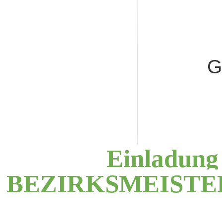
G
Einladun
BEZIRKSMEIST