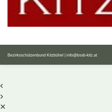
Bezirksschützenbund Kitzbühel |
info@bssb-kitz.at
‹
›
×