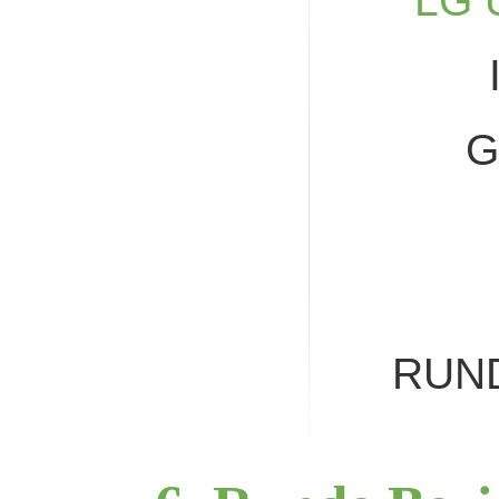
LG 
G
RUN